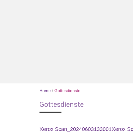
Home
/
Gottesdienste
Gottesdienste
Xerox Scan_20240603133001
Xerox S