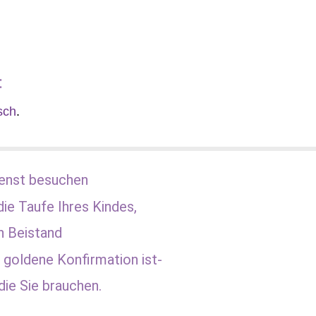
:
sch
.
enst besuchen
die Taufe Ihres Kindes,
n Beistand
 goldene Konfirmation ist-
die Sie brauchen.