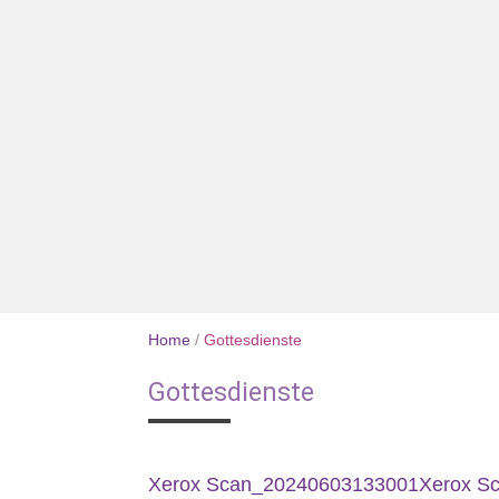
Home
/
Gottesdienste
Gottesdienste
Xerox Scan_20240603133001
Xerox S