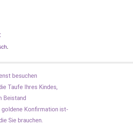
:
sch
.
enst besuchen
die Taufe Ihres Kindes,
n Beistand
 goldene Konfirmation ist-
die Sie brauchen.