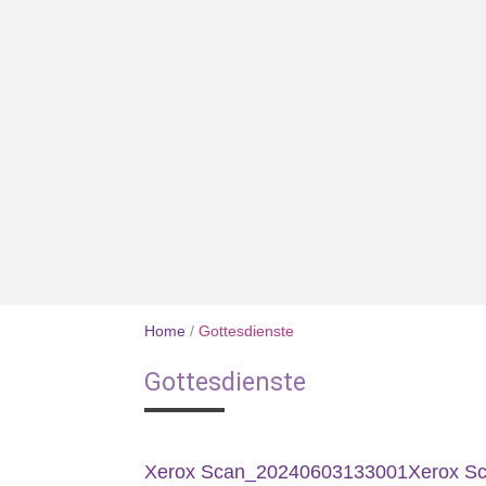
Home
/
Gottesdienste
Gottesdienste
Xerox Scan_20240603133001
Xerox S