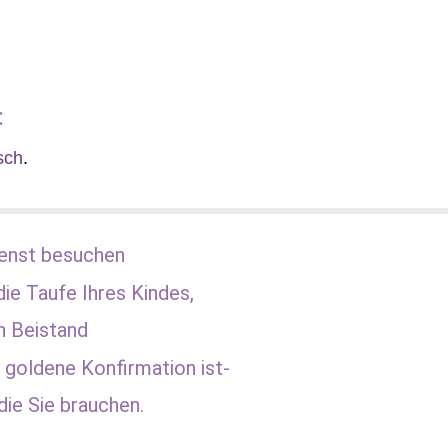
:
sch
.
enst besuchen
die Taufe Ihres Kindes,
n Beistand
 goldene Konfirmation ist-
die Sie brauchen.