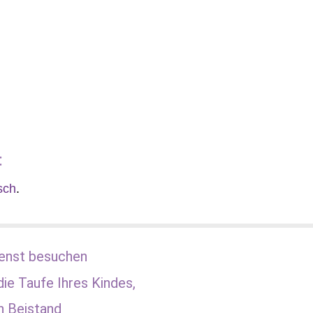
:
sch
.
enst besuchen
die Taufe Ihres Kindes,
n Beistand