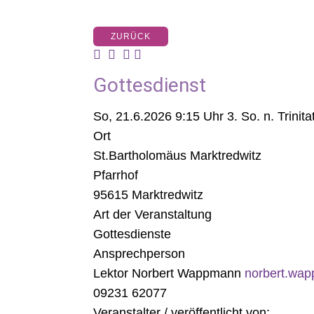
ZURÜCK
Gottesdienst
So, 21.6.2026 9:15 Uhr
3. So. n. Trinita
Ort
St.Bartholomäus Marktredwitz
Pfarrhof
95615 Marktredwitz
Art der Veranstaltung
Gottesdienste
Ansprechperson
Lektor Norbert Wappmann
norbert.wa
09231 62077
Veranstalter / veröffentlicht von: