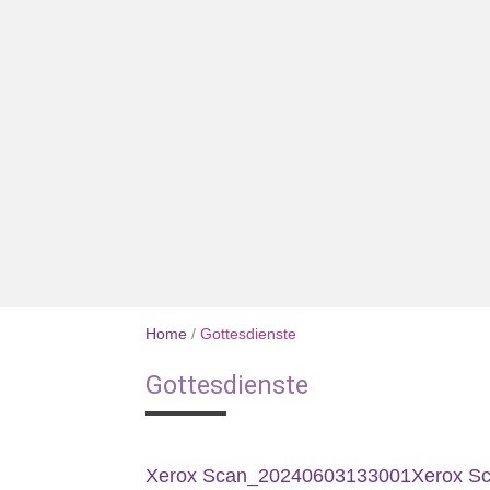
Home
/
Gottesdienste
Gottesdienste
Xerox Scan_20240603133001
Xerox S