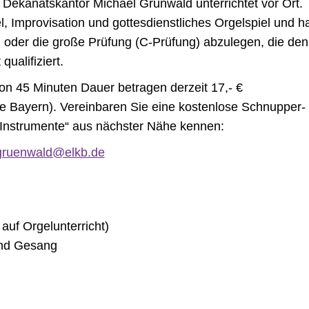
Dekanatskantor Michael Grünwald unterrichtet vor Ort.
iel, Improvisation und gottesdienstliches Orgelspiel und h
g) oder die große Prüfung (C-Prüfung) abzulegen, die den
ualifiziert.
von 45 Minuten Dauer betragen derzeit 17,- €
 Bayern). Vereinbaren Sie eine kostenlose Schnupper-
r Instrumente“ aus nächster Nähe kennen:
gruenwald@elkb.d
e
 auf Orgelunterricht)
und Gesang