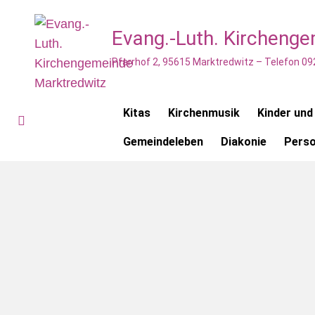
Evang.-Luth. Kircheng
Pfarrhof 2, 95615 Marktredwitz – Telefon 09
Kitas
Kirchenmusik
Kinder und
Gemeindeleben
Diakonie
Pers