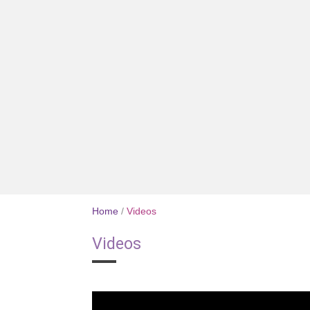
Home
/
Videos
Videos